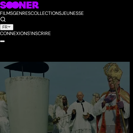
FILMS
GENRES
COLLECTIONS
JEUNESSE
FR
CONNEXION
S'INSCRIRE