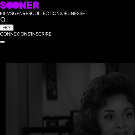
FILMS
GENRES
COLLECTIONS
JEUNESSE
FR
CONNEXION
S'INSCRIRE