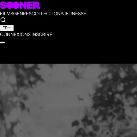
FILMS
GENRES
COLLECTIONS
JEUNESSE
FR
CONNEXION
S'INSCRIRE