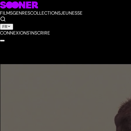
FILMS
GENRES
COLLECTIONS
JEUNESSE
FR
CONNEXION
S'INSCRIRE