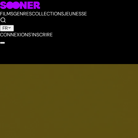
FILMS
GENRES
COLLECTIONS
JEUNESSE
FR
CONNEXION
S'INSCRIRE