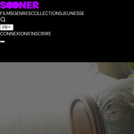
FILMS
GENRES
COLLECTIONS
JEUNESSE
FR
CONNEXION
S'INSCRIRE