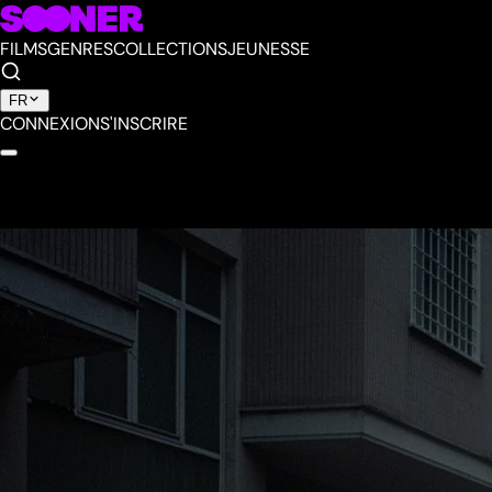
FILMS
GENRES
COLLECTIONS
JEUNESSE
FR
CONNEXION
S'INSCRIRE