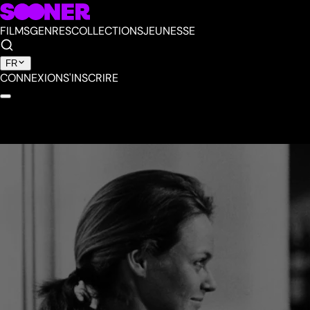
FILMS
GENRES
COLLECTIONS
JEUNESSE
FR
CONNEXION
S'INSCRIRE