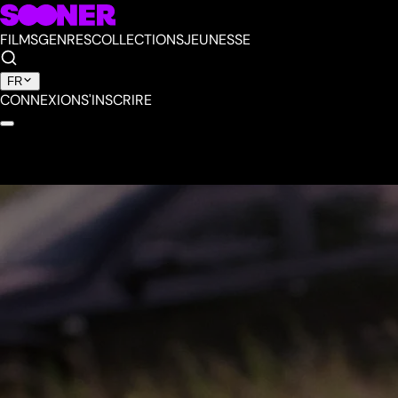
FILMS
GENRES
COLLECTIONS
JEUNESSE
FR
CONNEXION
S'INSCRIRE