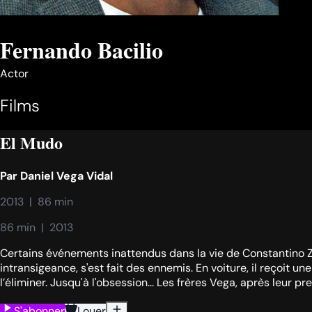
Fernando Bacilio
Actor
Films
El Mudo
Par
Daniel Vega Vidal
2013  |  86 min
86 min  |  2013
Certains événements inattendus dans la vie de Constantino Zega
intransigeance, s'est fait des ennemis. En voiture, il reçoit un
l’éliminer. Jusqu'à l'obsession... Les frères Vega, après leur p
S'abonner
Louer