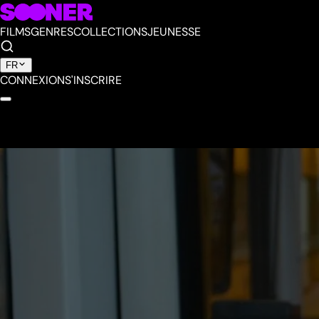
FILMS
GENRES
COLLECTIONS
JEUNESSE
FR
CONNEXION
S'INSCRIRE