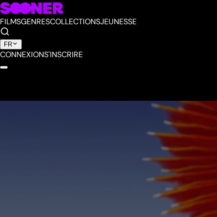
FILMS
GENRES
COLLECTIONS
JEUNESSE
FR
CONNEXION
S'INSCRIRE