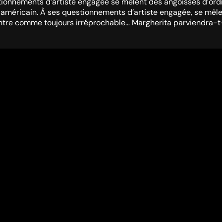
tionnements d’artiste engagée se mêlent des angoisses d’ordre
 américain. À ses questionnements d’artiste engagée, se mêlent 
ontre comme toujours irréprochable… Margherita parviendra-t-el