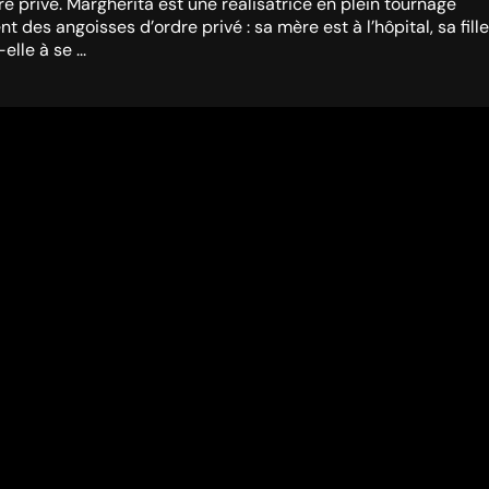
 privé. Margherita est une réalisatrice en plein tournage
des angoisses d’ordre privé : sa mère est à l’hôpital, sa fille
le à se ...