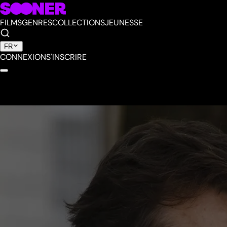
FILMS
GENRES
COLLECTIONS
JEUNESSE
FR
CONNEXION
S'INSCRIRE