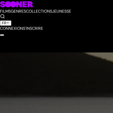
FILMS
GENRES
COLLECTIONS
JEUNESSE
FR
CONNEXION
S'INSCRIRE