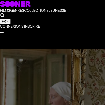
FILMS
GENRES
COLLECTIONS
JEUNESSE
FR
CONNEXION
S'INSCRIRE