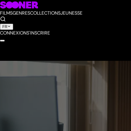
FILMS
GENRES
COLLECTIONS
JEUNESSE
FR
CONNEXION
S'INSCRIRE