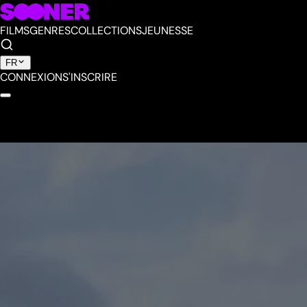
FILMS
GENRES
COLLECTIONS
JEUNESSE
FR
CONNEXION
S'INSCRIRE