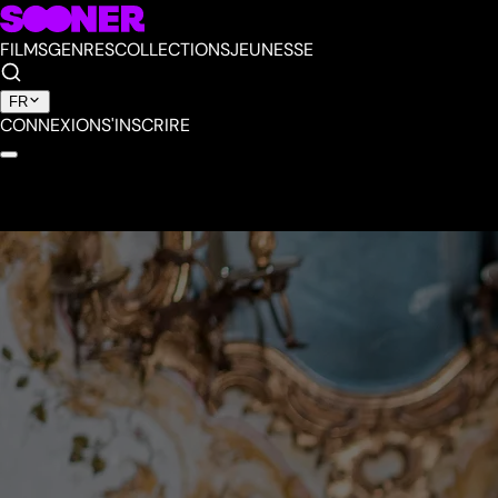
FILMS
GENRES
COLLECTIONS
JEUNESSE
FR
CONNEXION
S'INSCRIRE