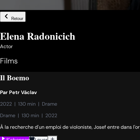
Retour
Elena Radonicich
Actor
Films
Il Boemo
Par
Petr Václav
2022  |  130 min  |  Drame
Drame  |  130 min  |  2022
À la recherche d'un emploi de violoniste, Josef entre dans l'or
S'abonner
Louer