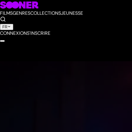
FILMS
GENRES
COLLECTIONS
JEUNESSE
FR
CONNEXION
S'INSCRIRE