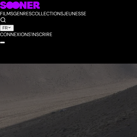
FILMS
GENRES
COLLECTIONS
JEUNESSE
FR
CONNEXION
S'INSCRIRE