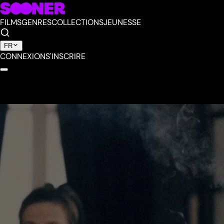
FILMS
GENRES
COLLECTIONS
JEUNESSE
FR
CONNEXION
S'INSCRIRE