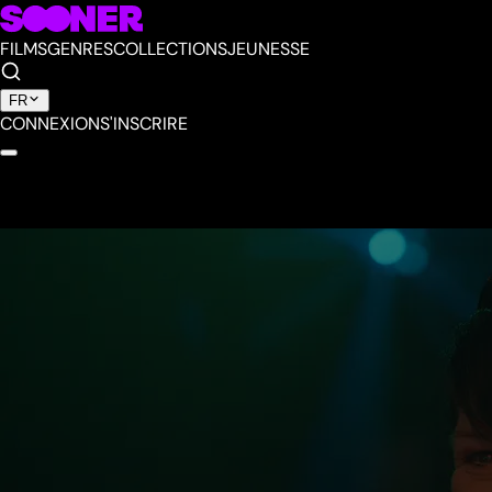
FILMS
GENRES
COLLECTIONS
JEUNESSE
FR
CONNEXION
S'INSCRIRE