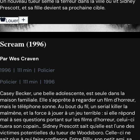
Un nouveau tueur sème la terreur dans la ville où vit Sidney
Prescott, et sa fille devient sa prochaine cible.
Louer
Scream (1996)
Par
Wes Craven
1996  |  111 min  |  Policier
Policier  |  111 min  |  1996
Casey Becker, une belle adolescente, est seule dans la
maison familiale. Elle s'apprête à regarder un film d'horreur,
mais le téléphone sonne. Au bout du fil, un serial killer la
malmène, et la force à jouer à un jeu terrible : si elle répond
mal à ses questions portant sur les films d'horreur, celui-ci
tuera son copain... Sidney Prescott sait qu'elle est l'une des
victimes potentielles du tueur de Woodsboro. Celle-ci ne
sait plus à qui faire confiance. Entre Billy, son petit ami, sa