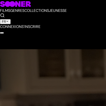
FILMS
GENRES
COLLECTIONS
JEUNESSE
FR
CONNEXION
S'INSCRIRE