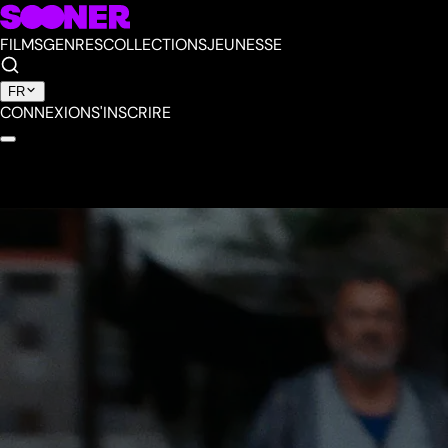
FILMS
GENRES
COLLECTIONS
JEUNESSE
FR
CONNEXION
S'INSCRIRE