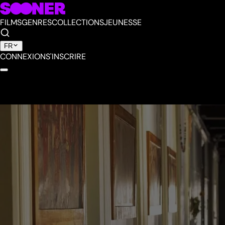
FILMS
GENRES
COLLECTIONS
JEUNESSE
FR
CONNEXION
S'INSCRIRE