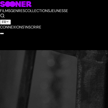
FILMS
GENRES
COLLECTIONS
JEUNESSE
FR
CONNEXION
S'INSCRIRE