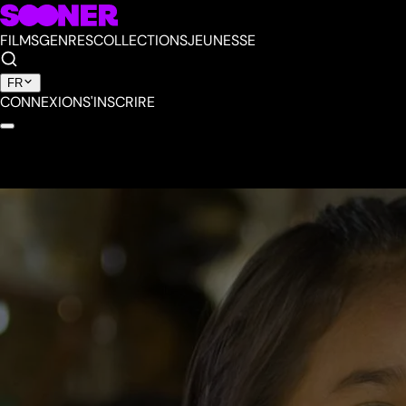
FILMS
GENRES
COLLECTIONS
JEUNESSE
FR
CONNEXION
S'INSCRIRE