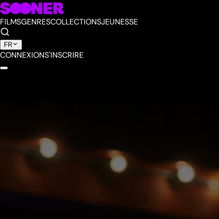
FILMS
GENRES
COLLECTIONS
JEUNESSE
FR
CONNEXION
S'INSCRIRE