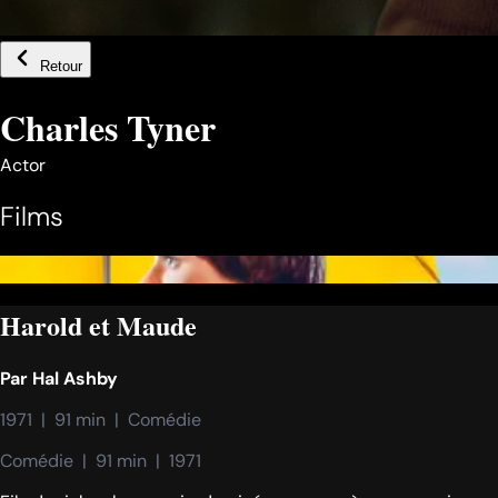
Retour
Charles Tyner
Actor
Films
Harold et Maude
Par
Hal Ashby
1971  |  91 min  |  Comédie
Comédie  |  91 min  |  1971