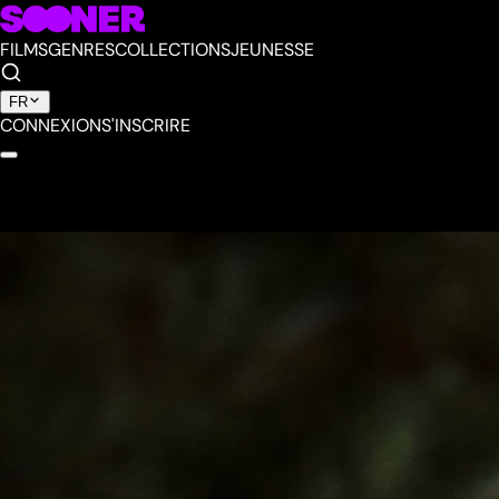
FILMS
GENRES
COLLECTIONS
JEUNESSE
FR
CONNEXION
S'INSCRIRE