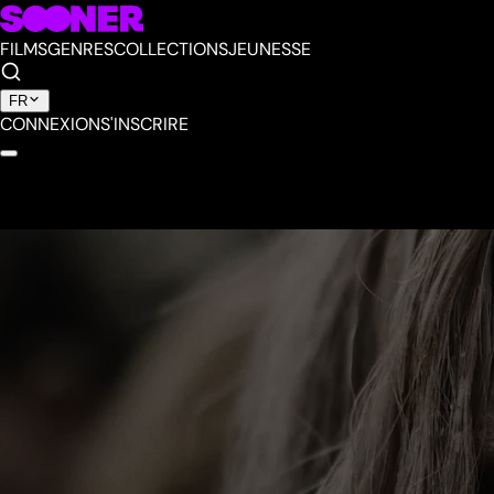
FILMS
GENRES
COLLECTIONS
JEUNESSE
FR
CONNEXION
S'INSCRIRE