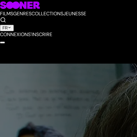
FILMS
GENRES
COLLECTIONS
JEUNESSE
FR
CONNEXION
S'INSCRIRE