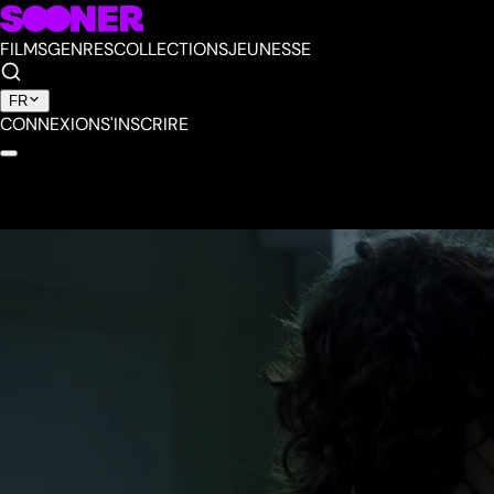
FILMS
GENRES
COLLECTIONS
JEUNESSE
FR
CONNEXION
S'INSCRIRE