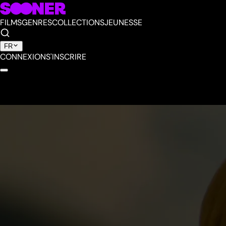
FILMS
GENRES
COLLECTIONS
JEUNESSE
FR
CONNEXION
S'INSCRIRE