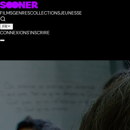
FILMS
GENRES
COLLECTIONS
JEUNESSE
FR
CONNEXION
S'INSCRIRE