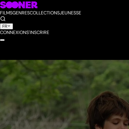
FILMS
GENRES
COLLECTIONS
JEUNESSE
FR
CONNEXION
S'INSCRIRE