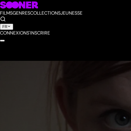
FILMS
GENRES
COLLECTIONS
JEUNESSE
FR
CONNEXION
S'INSCRIRE