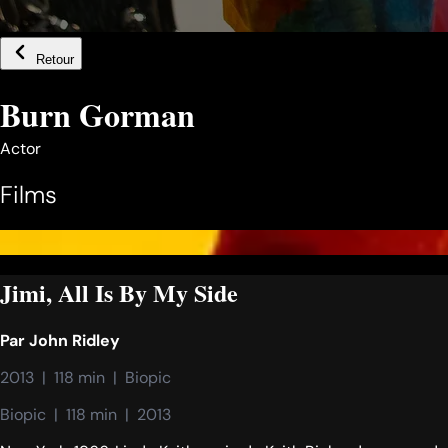
Retour
Burn Gorman
Actor
Films
Jimi, All Is By My Side
Par
John Ridley
2013  |  118 min  |  Biopic
Biopic  |  118 min  |  2013