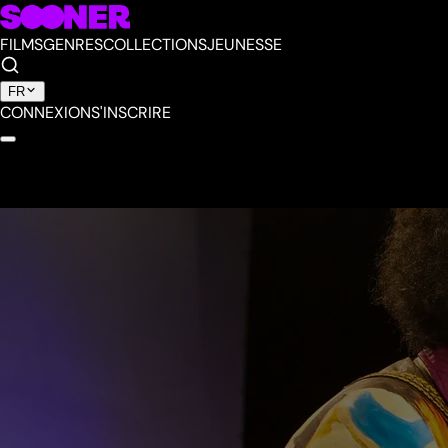
FILMS
GENRES
COLLECTIONS
JEUNESSE
FR
CONNEXION
S'INSCRIRE