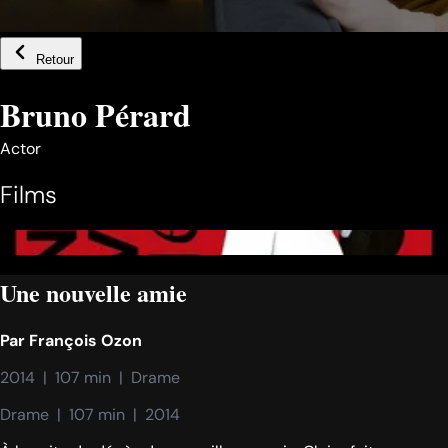
Retour
Bruno Pérard
Actor
Films
Une nouvelle amie
Par
François Ozon
2014  |  107 min  |  Drame
Drame  |  107 min  |  2014