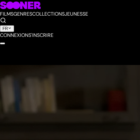
FILMS
GENRES
COLLECTIONS
JEUNESSE
FR
CONNEXION
S'INSCRIRE