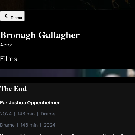
Retour
Bronagh Gallagher
Actor
Films
The End
Par
Joshua Oppenheimer
2024  |  148 min  |  Drame
Drame  |  148 min  |  2024