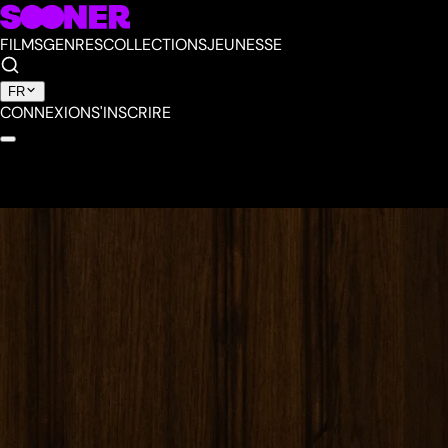
FILMS
GENRES
COLLECTIONS
JEUNESSE
FR
CONNEXION
S'INSCRIRE