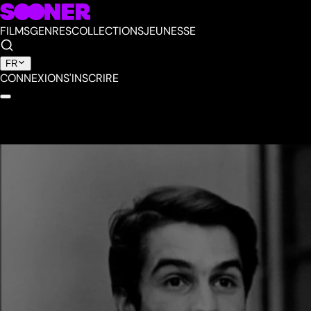
FILMS
GENRES
COLLECTIONS
JEUNESSE
FR
CONNEXION
S'INSCRIRE