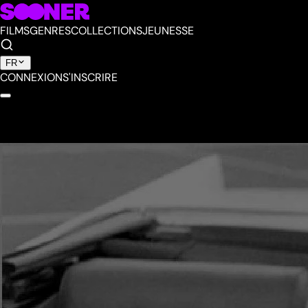
FILMS
GENRES
COLLECTIONS
JEUNESSE
FR
CONNEXION
S'INSCRIRE