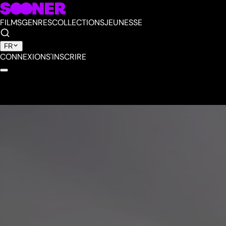
FILMS
GENRES
COLLECTIONS
JEUNESSE
FR
CONNEXION
S'INSCRIRE