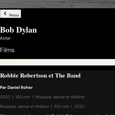
Retour
Bob Dylan
Actor
Films
Robbie Robertson et The Band
Par
Daniel Roher
2020  |  100 min  |  Musique, danse et théâtre
Musique, danse et théâtre  |  100 min  |  2020