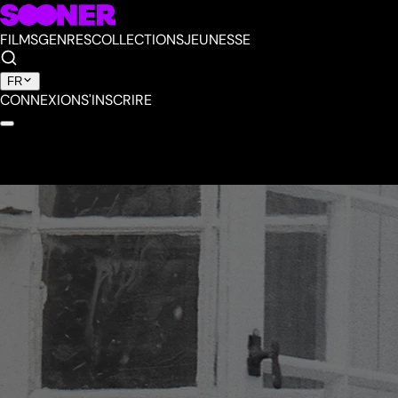
FILMS
GENRES
COLLECTIONS
JEUNESSE
FR
CONNEXION
S'INSCRIRE