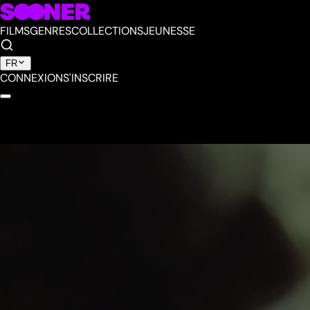
FILMS
GENRES
COLLECTIONS
JEUNESSE
FR
CONNEXION
S'INSCRIRE