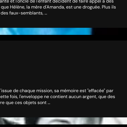
nte et l'oncle de l'enfant décident de faire appel à des
r que Hélène, la mère d'Amanda, est une droguée. Plus ils
 des faux-semblants, ...
l'issue de chaque mission, sa mémoire est "effacée" par
cette fois, l'enveloppe ne contient aucun argent, que des
e que ces objets sont ...