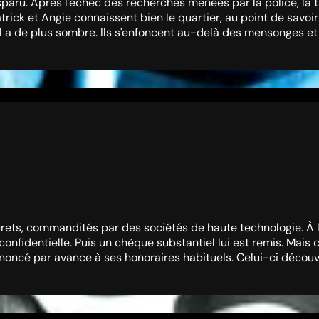
aru. Après l'échec des recherches menées par la police, la ta
trick et Angie connaissent bien le quartier, au point de savoi
'il a de plus sombre. Ils s'enfoncent au-delà des mensonges et
ecrets, commandités par des sociétés de haute technologie. À 
onfidentielle. Puis un chèque substantiel lui est remis. Mais 
renoncé par avance à ses honoraires habituels. Celui-ci découvr