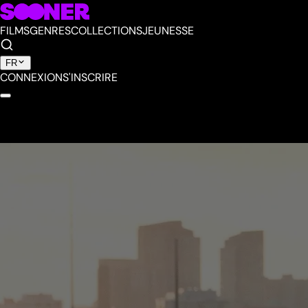
FILMS
GENRES
COLLECTIONS
JEUNESSE
FR
CONNEXION
S'INSCRIRE