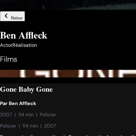
Retour
Ben Affleck
Actor
Réalisation
Films
Gone Baby Gone
Par
Ben Affleck
2007  |  114 min  |  Policier
Policier  |  114 min  |  2007