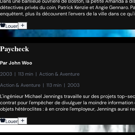
Dans une banlieue ouvrière de Boston, la petite Amanda a disp
détectives privés du coin, Patrick Kenzie et Angie Gennaro. Pa
enquêtent, plus ils découvrent l'envers de la ville dans ce qu
Louer
Paycheck
Par
John Woo
2003  |  113 min  |  Action & Aventure
Action & Aventure  |  113 min  |  2003
L'ingénieur Michael Jennings travaille sur des projets top-s
contrat pour l'empêcher de divulguer la moindre information c
objets hétéroclites : à en croire l'employeur, Jennings aurai 
Louer