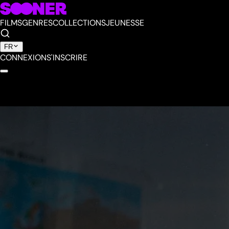
FILMS
GENRES
COLLECTIONS
JEUNESSE
FR
CONNEXION
S'INSCRIRE