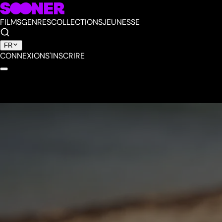
FILMS
GENRES
COLLECTIONS
JEUNESSE
FR
CONNEXION
S'INSCRIRE