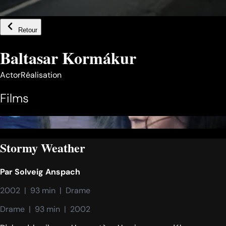
Retour
Baltasar Kormákur
Actor
Réalisation
Films
Stormy Weather
Par
Solveig Anspach
2002  |  93 min  |  Drame
Drame  |  93 min  |  2002