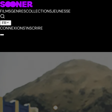
FILMS
GENRES
COLLECTIONS
JEUNESSE
FR
CONNEXION
S'INSCRIRE