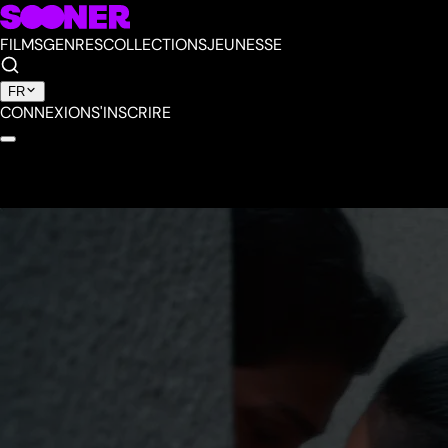
FILMS
GENRES
COLLECTIONS
JEUNESSE
FR
CONNEXION
S'INSCRIRE