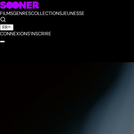
FILMS
GENRES
COLLECTIONS
JEUNESSE
FR
CONNEXION
S'INSCRIRE