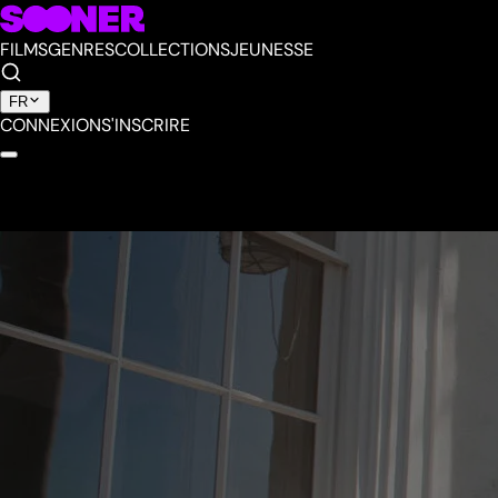
FILMS
GENRES
COLLECTIONS
JEUNESSE
FR
CONNEXION
S'INSCRIRE